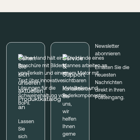
Fußzeile
Newsletter
abonnieren
Sehen
Service
Sie
&
Erhalten Sie die
sich
Support
neuesten
unseren
Nachrichten
Kontaktieren
direkt in Ihren
aktuellen
Sie
Posteingang.
Produktkatalog
uns,
an
wir
helfen
Lassen
Ihnen
Sie
gerne
sich