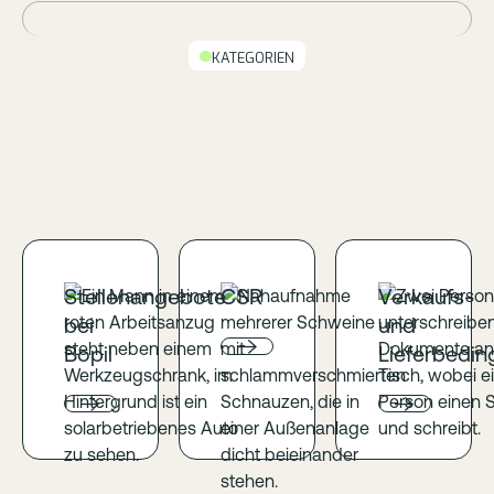
KATEGORIEN
Stellenangebote
CSR
Verkaufs-
bei
und
Bopil
Lieferbedi