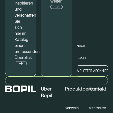
weiter
inspirieren
und
verschaffen
Sie
sich
hier im
Katalog
einen
umfassenden
Überblick
Über
Produktbereiche
Kontakt
Bopil
Schwein
Mitarbeiter